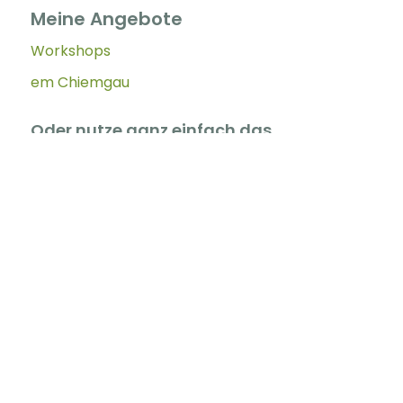
Meine Angebote
Workshops
em Chiemgau
Oder nutze ganz einfach das
Kontaktformular
Personenbezogene Daten werden nur für den Grund Ihrer
Kontaktaufnahme gespeichert. Ist der Vorgang erledigt,